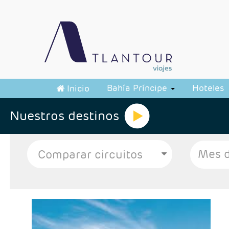
Bahía Príncipe
Hoteles
Inicio
Nuestros destinos
Mes d
- Salidas: Diarias
- Ruta:Alojamiento de 3 noches Santiago,