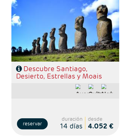
- Salidas: Diarias
- Ruta: 5 noches Santigo, 3 noches San Pedro
de Atacama y 3 noches Isla de Pascua
- Categoría hotelera: De libre elección
- Régimen: Según programa
Descubre Santiago,
Desierto, Estrellas y Moais
duración
desde
reservar
14 días
4.052 €