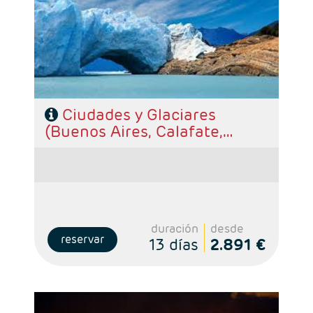
- Ruta: 2 noches Buenos Aires, 3 noches El
Calafate, 3 noches Puerto Natales y 2 noches
Santiago
- Categoría hotelera: A elección del cliente
- Régimen: Alojamiento y desayuno.
Ciudades y Glaciares
(Buenos Aires, Calafate,
Puerto Natales y Santiago)
duración
desde
reservar
13 días
2.891 €
- Salidas: Diarias