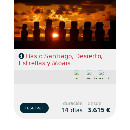
- Ruta: 5 noches Santigo, 3 noches San Pedro
de Atacama y 3 noches Isla de Pascua
- Categoría hotelera: De libre elección
- Régimen: Según programa
Basic Santiago, Desierto,
Estrellas y Moais
duración
desde
reservar
14 días
3.615 €