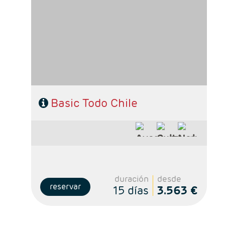
- Ruta: 3 noches Santigo, 3 noches San Pedro
de Atacama, 3 noches en Puerto Varas y 3
noches Puerto Natales
- Categoría hotelera: De libre elección
- Régimen: Según programa
Basic Todo Chile
duración
desde
reservar
15 días
3.563 €