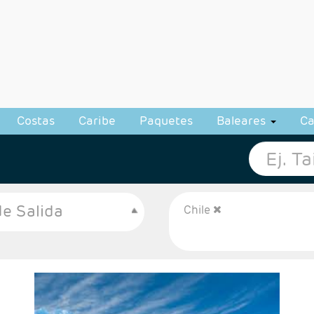
Costas
Caribe
Paquetes
Baleares
Ca
e Salida
Chile
- Salidas: Diarias, excepto Mayo-Septiembre -
según calendaio