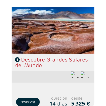
- Salidas: Diarias
- Ruta: 1 noche en La Paz, 1 noche en Uyuni, 1
noche en Colhani, 1 noche en Desierto, 4
noches en Atacama y 3 noches en Santiago
- Categoría hotelera: Standard y Superior
- Régimen: Según programa
Descubre Grandes Salares
del Mundo
duración
desde
reservar
14 días
5.325 €