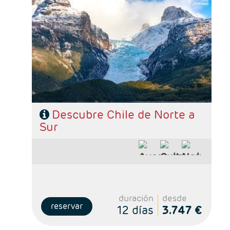
- Salidas: Diarias
- Ruta: 3 noches Santigo, 3 noches San Pedro
de Atacama y 3 noches Puerto Natales
- Categoría hotelera: De libre elección
- Régimen: Según programa
Descubre Chile de Norte a
Sur
duración
desde
reservar
12 días
3.747 €