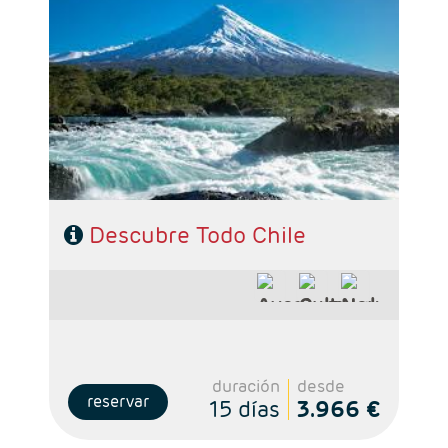
- Salidas: Diarias
- Ruta: 3 noches Santigo, 3 noches San Pedro
de Atacama, 3 noches en Puerto Varas y 3
noches Puerto Natales
- Categoría hotelera: De libre elección
- Régimen: Según programa
Descubre Todo Chile
duración
desde
reservar
15 días
3.966 €