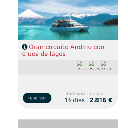
1noche Puerto Varas, 3 noches Bariloche y 3
noches Buenos Aires
- Categoría hotelera: De libre elección
- Régimen: Según programa
Gran circuito Andino con
cruce de lagos
duración
desde
reservar
13 días
2.816 €
- Salidas: Diarias