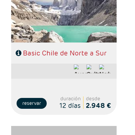
de Atacama y 3 noches Puerto Natales
- Categoría hotelera: De libre elección
- Régimen: Según programa
Basic Chile de Norte a Sur
duración
desde
reservar
12 días
2.948 €
- Salidas: Diarias