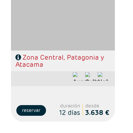
- Ruta: 4 noches Santigo, 2 noches Puerto
Natales y 3 noches San Pedro de Atacama
- Categoría hotelera: De libre elección
- Régimen: Según programa
Zona Central, Patagonia y
Atacama
duración
desde
reservar
12 días
3.638 €