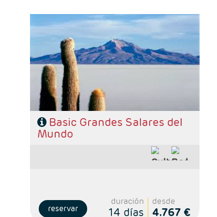
- Salidas: Diarias
- Ruta: 1 noche en La Paz, 1 noche en Uyuni, 1
noche en Colhani, 1 noche en Desierto, 4
noches en Atacama y 3 noches en Santiago
- Categoría hotelera: Standard y Superior
- Régimen: Según programa
Basic Grandes Salares del
Mundo
duración
desde
reservar
14 días
4.767 €